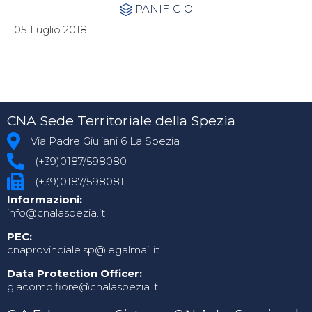
Category
PANIFICIO

05 Luglio 2018
CNA Sede Territoriale della Spezia
Via Padre Giuliani 6 La Spezia
(+39)0187/598080
(+39)0187/598081
Informazioni:
info@cnalaspezia.it
PEC:
cnaprovinciale.sp@legalmail.it
Data Protection Officer:
giacomo.fiore@cnalaspezia.it