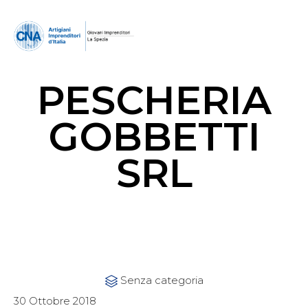
PESCHERIA
GOBBETTI
SRL
Category
Senza categoria

30 Ottobre 2018