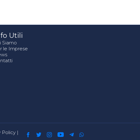
fo Utili
i Siamo
r le Imprese
ews
ntatti
 Policy
|