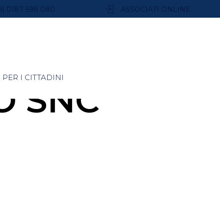
9) 0187 598 080
ASSOCIATI ONLINE
PER I CITTADINI
O SNC