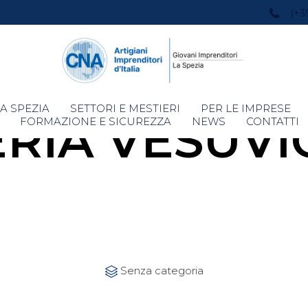
(+3
Skip
A SPEZIA
SETTORI E MESTIERI
PER LE IMPRESE
ERIA VESUVI
to
FORMAZIONE E SICUREZZA
NEWS
CONTATTI
content
Category
Senza categoria
