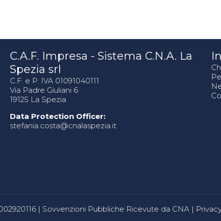
C.A.F. Impresa - Sistema C.N.A. La
In
Spezia srl
Ch
Pe
C.F. e P. IVA 01091040111
N
Via Padre Giuliani 6
Co
19125 La Spezia
Data Protection Officer:
stefania.costa@cnalaspezia.it
80002920116 |
Sovvenzioni Pubbliche Ricevute da CNA
|
Privacy