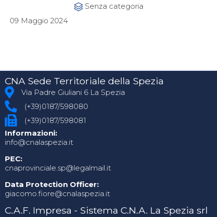
Category
Senza categoria

09 Maggio 2024
CNA Sede Territoriale della Spezia
Via Padre Giuliani 6 La Spezia
(+39)0187/598080
(+39)0187/598081
Informazioni:
info@cnalaspezia.it
PEC:
cnaprovinciale.sp@legalmail.it
Data Protection Officer:
giacomo.fiore@cnalaspezia.it
C.A.F. Impresa - Sistema C.N.A. La Spezia srl