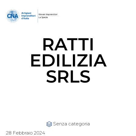
RATTI
EDILIZIA
SRLS
Category
Senza categoria

28 Febbraio 2024