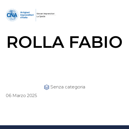
ROLLA FABIO
Category
Senza categoria

06 Marzo 2025