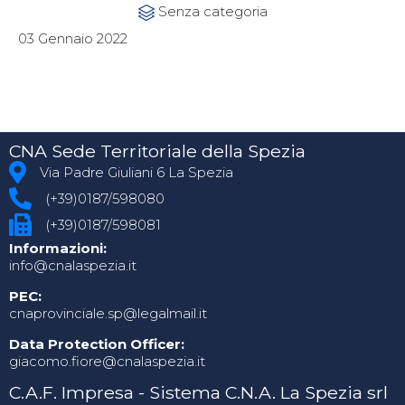
Category
Senza categoria

03 Gennaio 2022
CNA Sede Territoriale della Spezia
Via Padre Giuliani 6 La Spezia
(+39)0187/598080
(+39)0187/598081
Informazioni:
info@cnalaspezia.it
PEC:
cnaprovinciale.sp@legalmail.it
Data Protection Officer:
giacomo.fiore@cnalaspezia.it
C.A.F. Impresa - Sistema C.N.A. La Spezia srl