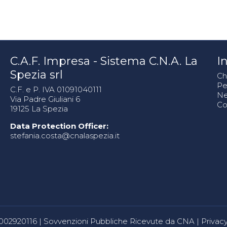
C.A.F. Impresa - Sistema C.N.A. La
In
Spezia srl
Ch
Pe
C.F. e P. IVA 01091040111
N
Via Padre Giuliani 6
Co
19125 La Spezia
Data Protection Officer:
stefania.costa@cnalaspezia.it
80002920116 |
Sovvenzioni Pubbliche Ricevute da CNA
|
Privacy