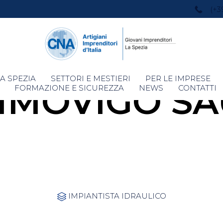
(+3
Skip
A SPEZIA
SETTORI E MESTIERI
PER LE IMPRESE
MOVIGO S
to
FORMAZIONE E SICUREZZA
NEWS
CONTATTI
content
Category
IMPIANTISTA IDRAULICO
