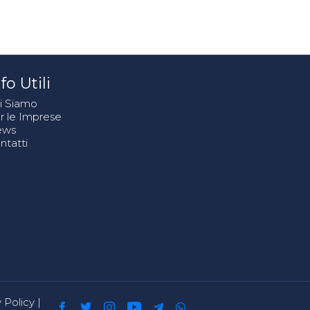
fo Utili
i Siamo
r le Imprese
ews
ntatti
 Policy
|