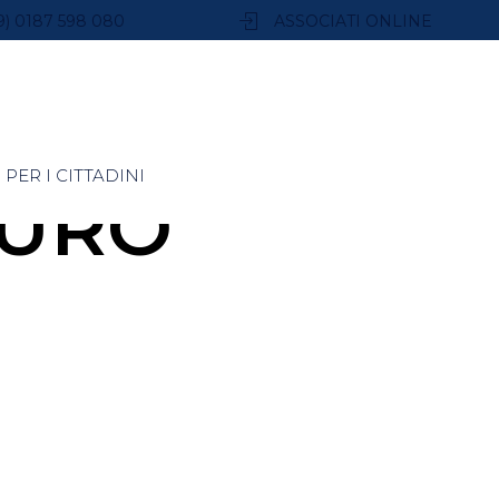
9) 0187 598 080
ASSOCIATI ONLINE
PER I CITTADINI
AURO