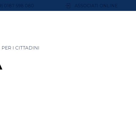
9) 0187 598 080
ASSOCIATI ONLINE
PER I CITTADINI
A