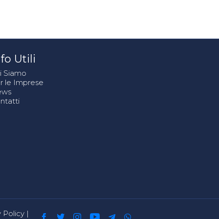
fo Utili
i Siamo
r le Imprese
ews
ntatti
 Policy
|