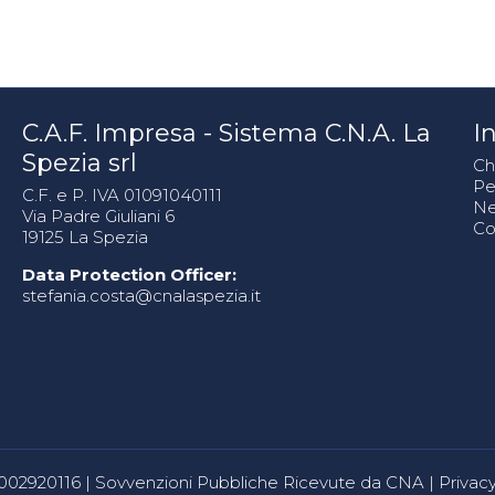
C.A.F. Impresa - Sistema C.N.A. La
In
Spezia srl
Ch
Pe
C.F. e P. IVA 01091040111
N
Via Padre Giuliani 6
Co
19125 La Spezia
Data Protection Officer:
stefania.costa@cnalaspezia.it
80002920116 |
Sovvenzioni Pubbliche Ricevute da CNA
|
Privacy