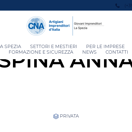
(+3
Skip
A SPEZIA
SETTORI E MESTIERI
PER LE IMPRESE
SPINA ANN
to
FORMAZIONE E SICUREZZA
NEWS
CONTATTI
content
Category
PRIVATA
