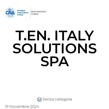
T.EN. ITALY
SOLUTIONS
SPA
Category
Senza categoria

19 Novembre 2024