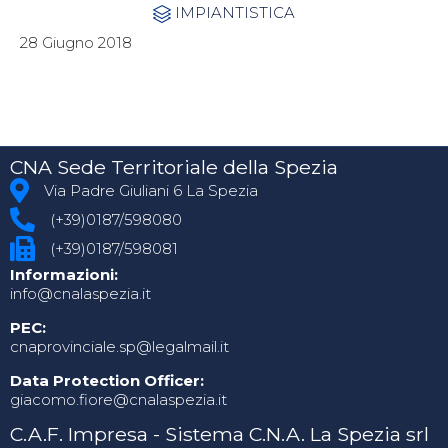
Category
IMPIANTISTICA

28 Giugno 2018
CNA Sede Territoriale della Spezia
Via Padre Giuliani 6 La Spezia
(+39)0187/598080
(+39)0187/598081
Informazioni:
info@cnalaspezia.it
PEC:
cnaprovinciale.sp@legalmail.it
Data Protection Officer:
giacomo.fiore@cnalaspezia.it
C.A.F. Impresa - Sistema C.N.A. La Spezia srl