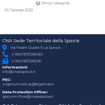
Category
Senza categoria

02 Gennaio 2022
CNA Sede Territoriale della Spezia
Via Padre Giuliani 6 La Spezia
(+39)0187/598080
(+39)0187/598081
Informazioni:
info@cnalaspezia.it
PEC:
cnaprovinciale.sp@legalmail.it
Data Protection Officer:
giacomo.fiore@cnalaspezia.it