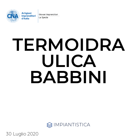
TERMOIDRA
ULICA
BABBINI
Category
IMPIANTISTICA

30 Luglio 2020