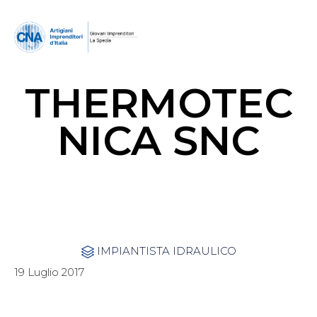
THERMOTEC
NICA SNC
Category
IMPIANTISTA IDRAULICO

19 Luglio 2017