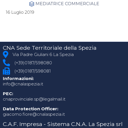
Category
MEDIATRICE COMMERCIALE

16 Luglio 2019
CNA Sede Territoriale della Spezia
Via Padre Giuliani 6 La Spezia
(+39)0187/598080
(+39)0187/598081
Informazioni:
info@cnalaspezia.it
PEC:
cnaprovinciale.sp@legalmail.it
Data Protection Officer:
giacomo.fiore@cnalaspezia.it
C.A.F. Impresa - Sistema C.N.A. La Spezia srl