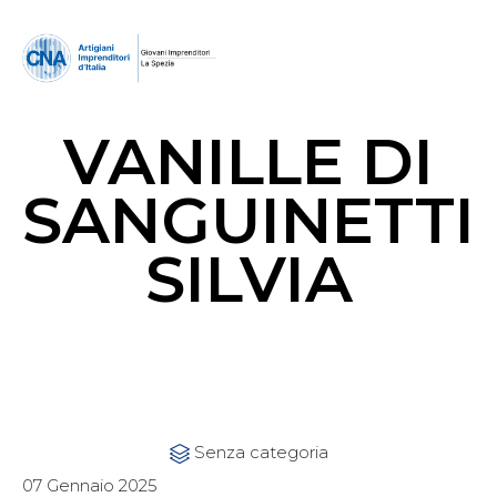
VANILLE DI
SANGUINETTI
SILVIA
Category
Senza categoria

07 Gennaio 2025