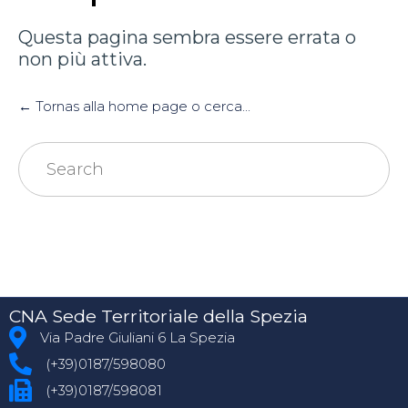
Questa pagina sembra essere errata o
non più attiva.
← Tornas alla home page o cerca...
Search
for:
CNA Sede Territoriale della Spezia
Via Padre Giuliani 6 La Spezia
(+39)0187/598080
(+39)0187/598081