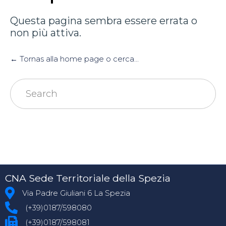
Questa pagina sembra essere errata o
non più attiva.
← Tornas alla home page o cerca...
Search
for:
CNA Sede Territoriale della Spezia
Via Padre Giuliani 6 La Spezia
(+39)0187/598080
(+39)0187/598081