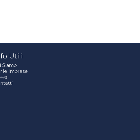
fo Utili
i Siamo
r le Imprese
ews
ntatti