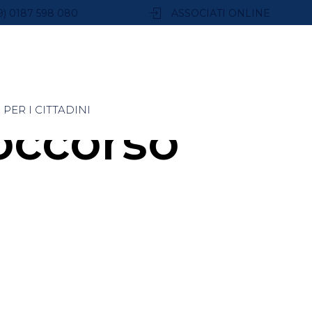
9) 0187 598 080
ASSOCIATI ONLINE
PER I CITTADINI
occorso