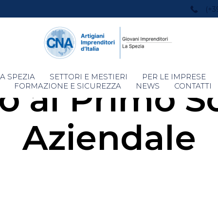
(+3
Skip
A SPEZIA
SETTORI E MESTIERI
PER LE IMPRESE
o al Primo S
to
FORMAZIONE E SICUREZZA
NEWS
CONTATTI
content
Aziendale