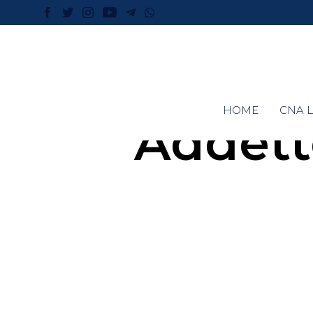
HOME
CNA L
Addett