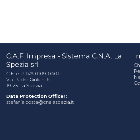
C.A.F. Impresa - Sistema C.N.A. La
In
Spezia srl
Ch
Pe
C.F. e P. IVA 01091040111
N
Via Padre Giuliani 6
Co
19125 La Spezia
Data Protection Officer:
stefania.costa@cnalaspezia.it