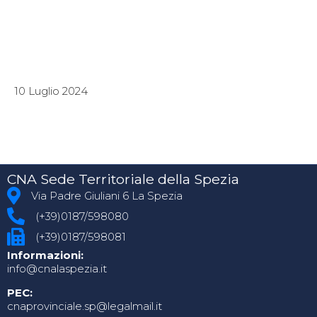
10 Luglio 2024
CNA Sede Territoriale della Spezia
Via Padre Giuliani 6 La Spezia
(+39)0187/598080
(+39)0187/598081
Informazioni:
info@cnalaspezia.it
PEC:
cnaprovinciale.sp@legalmail.it