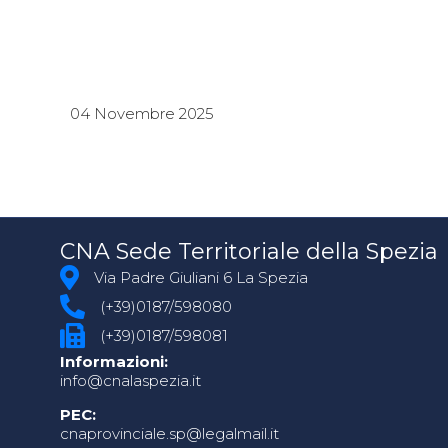
04 Novembre 2025
CNA Sede Territoriale della Spezia
Via Padre Giuliani 6 La Spezia
(+39)0187/598080
(+39)0187/598081
Informazioni:
info@cnalaspezia.it
PEC:
cnaprovinciale.sp@legalmail.it