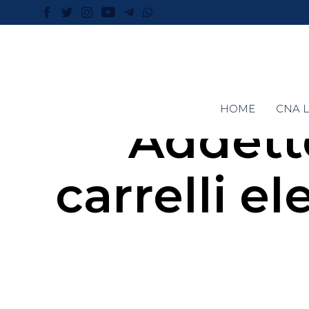
HOME
CNA L
Addetto
carrelli e