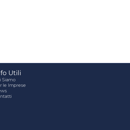
fo Utili
i Siamo
r le Imprese
ews
ntatti