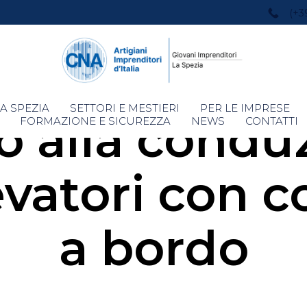
(+3
Skip
A SPEZIA
SETTORI E MESTIERI
PER LE IMPRESE
 alla condu
to
FORMAZIONE E SICUREZZA
NEWS
CONTATTI
content
levatori con
a bordo