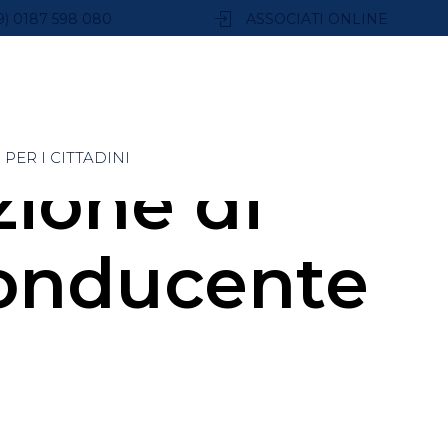
9) 0187 598 080
ASSOCIATI ONLINE
PER I CITTADINI
zione di
 conducente