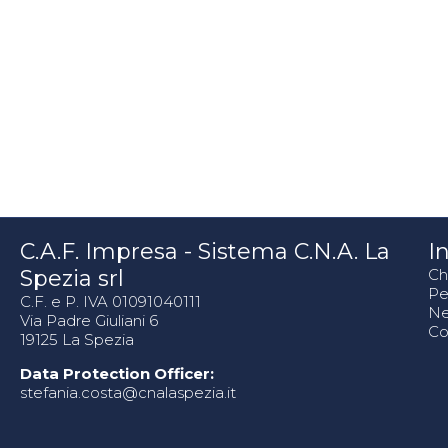
C.A.F. Impresa - Sistema C.N.A. La
In
Spezia srl
Ch
Pe
C.F. e P. IVA 01091040111
N
Via Padre Giuliani 6
Co
19125 La Spezia
Data Protection Officer:
stefania.costa@cnalaspezia.it