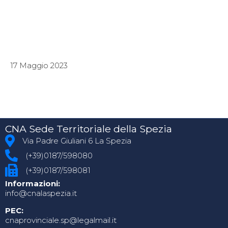
17 Maggio 2023
CNA Sede Territoriale della Spezia
Via Padre Giuliani 6 La Spezia
(+39)0187/598080
(+39)0187/598081
Informazioni:
info@cnalaspezia.it
PEC:
cnaprovinciale.sp@legalmail.it