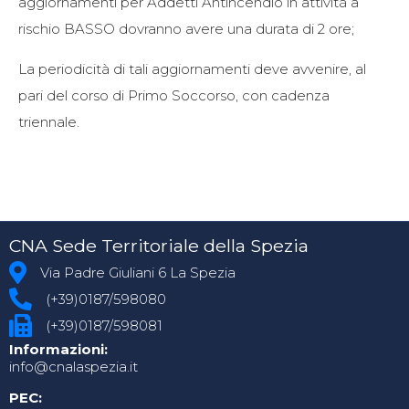
aggiornamenti per Addetti Antincendio in attività a
rischio BASSO dovranno avere una durata di 2 ore;
La periodicità di tali aggiornamenti deve avvenire, al
pari del corso di Primo Soccorso, con cadenza
triennale.
CNA Sede Territoriale della Spezia
Via Padre Giuliani 6 La Spezia
(+39)0187/598080
(+39)0187/598081
Informazioni:
info@cnalaspezia.it
PEC: