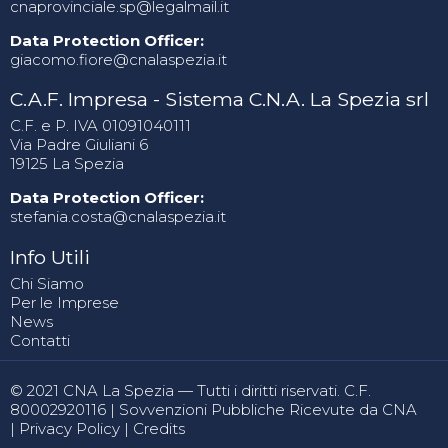
cnaprovinciale.sp@legalmail.it
Data Protection Officer:
giacomo.fiore@cnalaspezia.it
C.A.F. Impresa - Sistema C.N.A. La Spezia srl
C.F. e P. IVA 01091040111
Via Padre Giuliani 6
19125 La Spezia
Data Protection Officer:
stefania.costa@cnalaspezia.it
Info Utili
Chi Siamo
Per le Imprese
News
Contatti
© 2021 CNA La Spezia — Tutti i diritti riservati. C.F.
80002920116 |
Sovvenzioni Pubbliche Ricevute da CNA
|
Privacy Policy
|
Credits