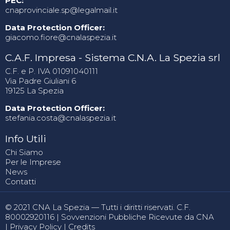
PEC:
cnaprovinciale.sp@legalmail.it
Data Protection Officer:
giacomo.fiore@cnalaspezia.it
C.A.F. Impresa - Sistema C.N.A. La Spezia srl
C.F. e P. IVA 01091040111
Via Padre Giuliani 6
19125 La Spezia
Data Protection Officer:
stefania.costa@cnalaspezia.it
Info Utili
Chi Siamo
Per le Imprese
News
Contatti
© 2021 CNA La Spezia — Tutti i diritti riservati. C.F.
80002920116 |
Sovvenzioni Pubbliche Ricevute da CNA
|
Privacy Policy
|
Credits