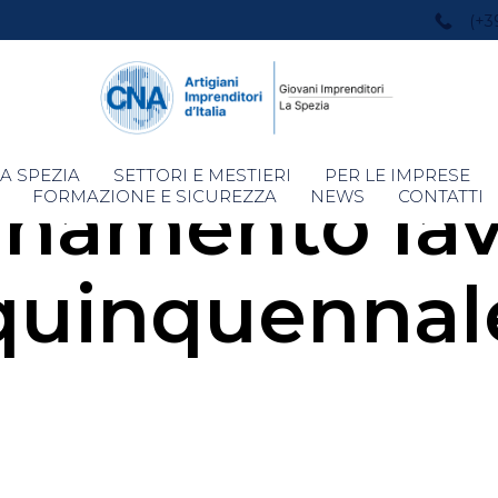
(+3
Skip
A SPEZIA
SETTORI E MESTIERI
PER LE IMPRESE
namento lav
to
FORMAZIONE E SICUREZZA
NEWS
CONTATTI
content
quinquennal