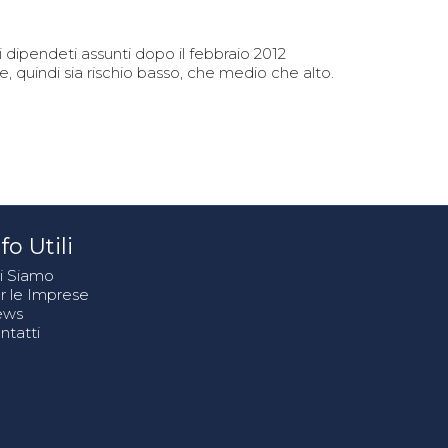
i dipendeti assunti dopo il febbraio 2012
, quindi sia rischio basso, che medio che alto.
fo Utili
i Siamo
r le Imprese
ews
ntatti