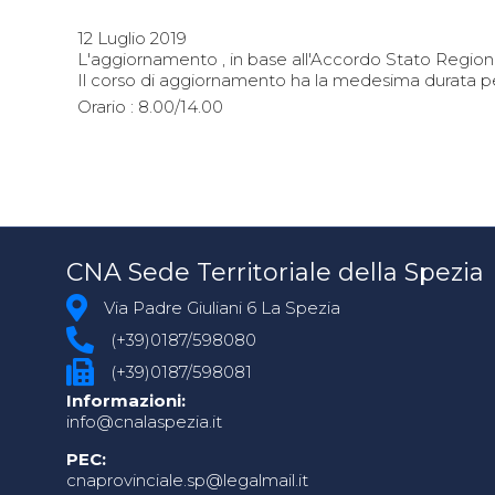
12 Luglio 2019
L'aggiornamento , in base all'Accordo Stato Regioni d
Il corso di aggiornamento ha la medesima durata per 
Orario : 8.00/14.00
CNA Sede Territoriale della Spezia
Via Padre Giuliani 6 La Spezia
(+39)0187/598080
(+39)0187/598081
Informazioni:
info@cnalaspezia.it
PEC:
cnaprovinciale.sp@legalmail.it