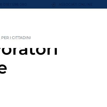
9) 0187 598 080
ASSOCIATI ONLINE
PER I CITTADINI
oratori
e