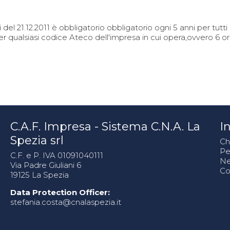
el 21.12.2011 è obbligatorio obbligatorio ogni 5 anni per tutti 
qualsiasi codice Ateco dell'impresa in cui opera,ovvero 6 ore
C.A.F. Impresa - Sistema C.N.A. La
In
Spezia srl
Ch
Pe
C.F. e P. IVA 01091040111
N
Via Padre Giuliani 6
Co
19125 La Spezia
Data Protection Officer:
stefania.costa@cnalaspezia.it