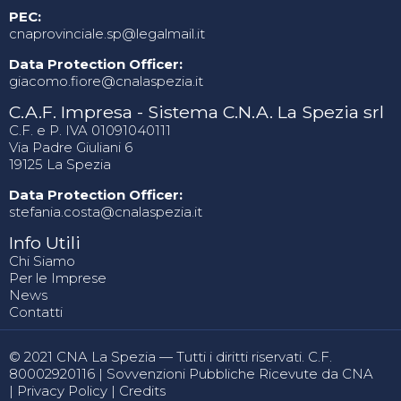
PEC:
cnaprovinciale.sp@legalmail.it
Data Protection Officer:
giacomo.fiore@cnalaspezia.it
C.A.F. Impresa - Sistema C.N.A. La Spezia srl
C.F. e P. IVA 01091040111
Via Padre Giuliani 6
19125 La Spezia
Data Protection Officer:
stefania.costa@cnalaspezia.it
Info Utili
Chi Siamo
Per le Imprese
News
Contatti
© 2021 CNA La Spezia — Tutti i diritti riservati. C.F.
80002920116 |
Sovvenzioni Pubbliche Ricevute da CNA
|
Privacy Policy
|
Credits