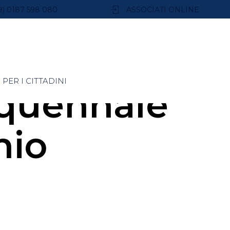
9) 0187 598 080
ASSOCIATI ONLINE
PER I CITTADINI
quennale
hio