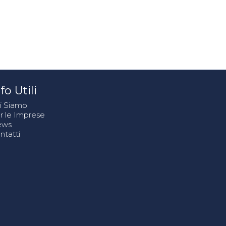
fo Utili
i Siamo
r le Imprese
ews
ntatti