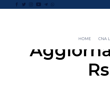
HOME
CNA L
Aggiorn
Rs