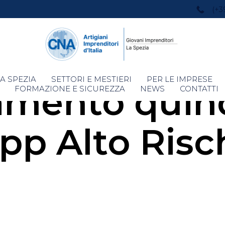
(+3
Skip
A SPEZIA
SETTORI E MESTIERI
PER LE IMPRESE
amento quin
to
FORMAZIONE E SICUREZZA
NEWS
CONTATTI
content
pp Alto Risc