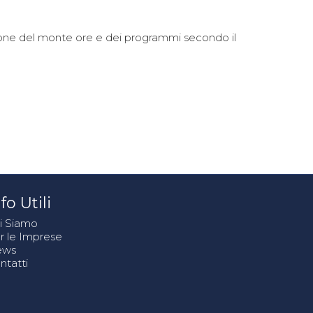
isione del monte ore e dei programmi secondo il
fo Utili
i Siamo
r le Imprese
ews
ntatti