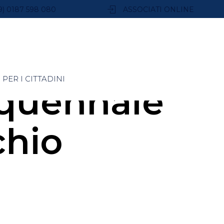
9) 0187 598 080
ASSOCIATI ONLINE
PER I CITTADINI
quennale
chio