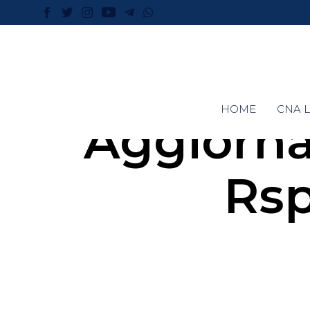
HOME
CNA L
Aggiorn
Rsp