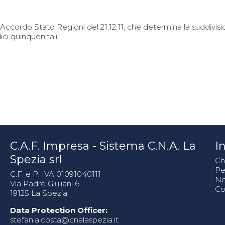
 l'Accordo Stato Regioni del 21.12.11, che determina la suddiv
ci quinquennali.
C.A.F. Impresa - Sistema C.N.A. La
In
Spezia srl
Ch
Pe
C.F. e P. IVA 01091040111
N
Via Padre Giuliani 6
Co
19125 La Spezia
Data Protection Officer:
stefania.costa@cnalaspezia.it