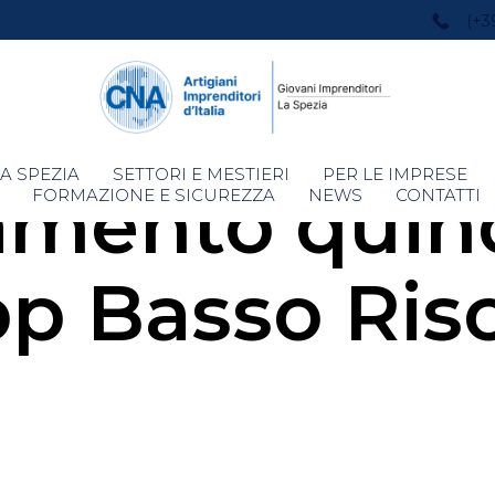
(+3
Skip
A SPEZIA
SETTORI E MESTIERI
PER LE IMPRESE
amento quin
to
FORMAZIONE E SICUREZZA
NEWS
CONTATTI
content
p Basso Ris