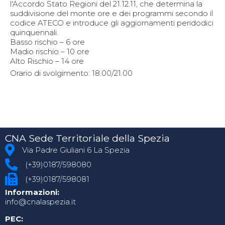
l'Accordo Stato Regioni del 21.12.11, che determina la
suddivisione del monte ore e dei programmi secondo il
codice ATECO e introduce gli aggiornamenti peridodici
quinquennali.
Basso rischio – 6 ore
Madio rischio – 10 ore
Alto Rischio – 14 ore
Orario di svolgimento: 18.00/21.00
CNA Sede Territoriale della Spezia
Via Padre Giuliani 6 La Spezia
(+39)0187/598080
(+39)0187/598081
Informazioni:
info@cnalaspezia.it
PEC: