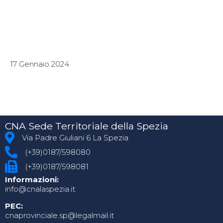
17 Gennaio 2024
CNA Sede Territoriale della Spezia
Via Padre Giuliani 6 La Spezia
(+39)0187/598080
(+39)0187/598081
Informazioni:
info@cnalaspezia.it
PEC:
cnaprovinciale.sp@legalmail.it