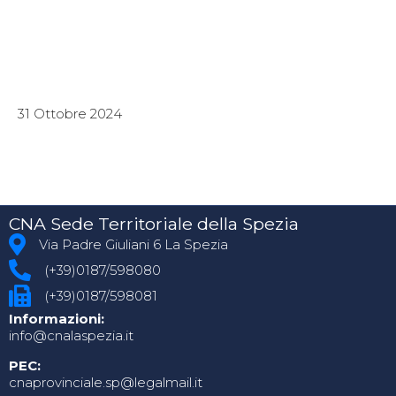
31 Ottobre 2024
CNA Sede Territoriale della Spezia
Via Padre Giuliani 6 La Spezia
(+39)0187/598080
(+39)0187/598081
Informazioni:
info@cnalaspezia.it
PEC:
cnaprovinciale.sp@legalmail.it