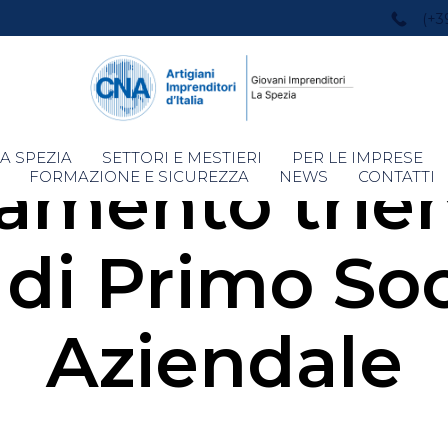
(+3
Skip
A SPEZIA
SETTORI E MESTIERI
PER LE IMPRESE
amento trien
to
FORMAZIONE E SICUREZZA
NEWS
CONTATTI
content
 di Primo So
Aziendale