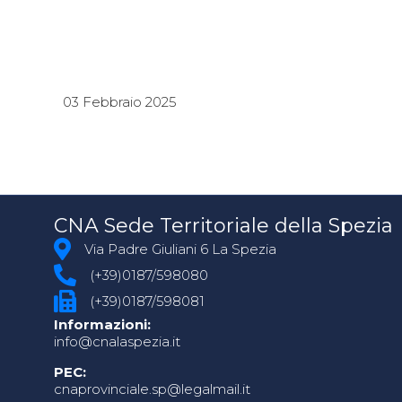
03 Febbraio 2025
CNA Sede Territoriale della Spezia
Via Padre Giuliani 6 La Spezia
(+39)0187/598080
(+39)0187/598081
Informazioni:
info@cnalaspezia.it
PEC:
cnaprovinciale.sp@legalmail.it