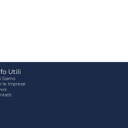
fo Utili
i Siamo
r le Imprese
ews
ntatti