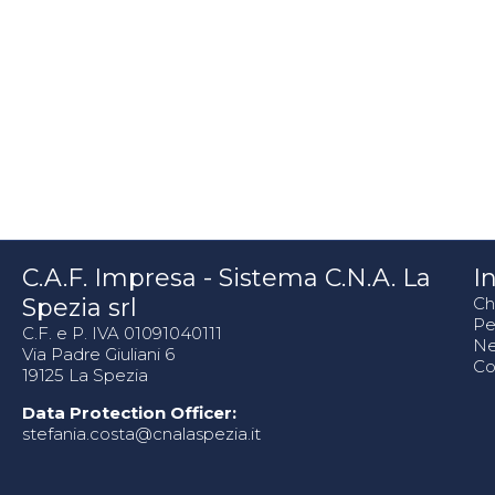
C.A.F. Impresa - Sistema C.N.A. La
In
Spezia srl
Ch
Pe
C.F. e P. IVA 01091040111
N
Via Padre Giuliani 6
Co
19125 La Spezia
Data Protection Officer:
stefania.costa@cnalaspezia.it