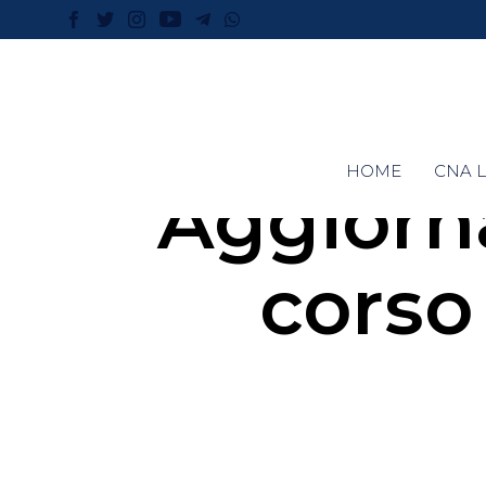
HOME
CNA L
Aggiorn
corso