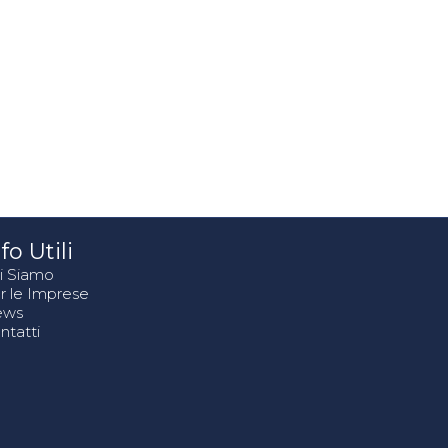
fo Utili
i Siamo
r le Imprese
ews
ntatti