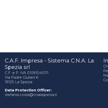
C.A.F. Impresa - Sistema C.N.A. La
In
Spezia srl
Ch
Pe
C.F. e P. IVA 01091040111
N
Via Padre Giuliani 6
Co
19125 La Spezia
Data Protection Officer:
stefania.costa@cnalaspezia.it