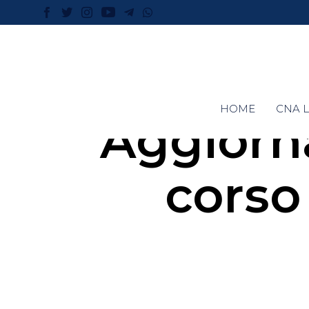
HOME
CNA L
Aggiorn
corso