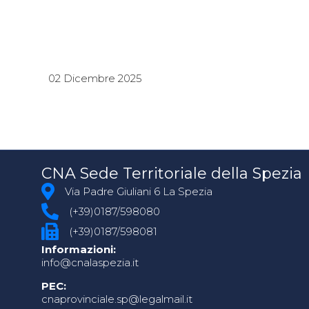
02 Dicembre 2025
CNA Sede Territoriale della Spezia
Via Padre Giuliani 6 La Spezia
(+39)0187/598080
(+39)0187/598081
Informazioni:
info@cnalaspezia.it
PEC:
cnaprovinciale.sp@legalmail.it