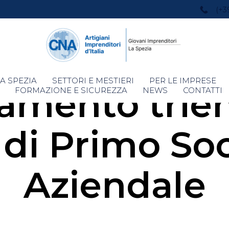
(+3
Skip
A SPEZIA
SETTORI E MESTIERI
PER LE IMPRESE
amento trien
to
FORMAZIONE E SICUREZZA
NEWS
CONTATTI
content
 di Primo So
Aziendale