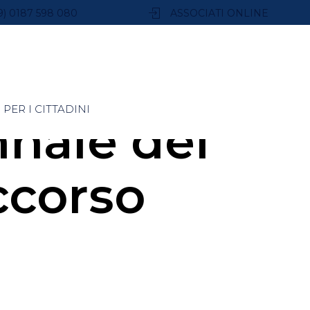
9) 0187 598 080
ASSOCIATI ONLINE
PER I CITTADINI
nale del
ccorso