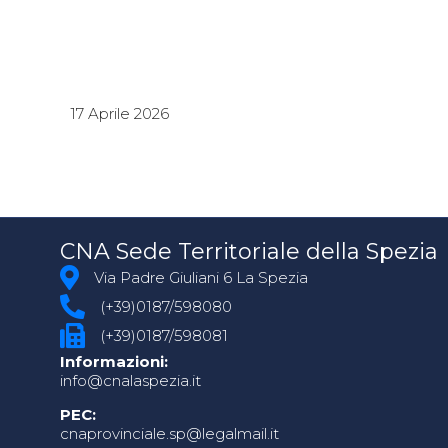
17 Aprile 2026
CNA Sede Territoriale della Spezia
Via Padre Giuliani 6 La Spezia
(+39)0187/598080
(+39)0187/598081
Informazioni:
info@cnalaspezia.it
PEC:
cnaprovinciale.sp@legalmail.it