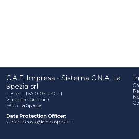
C.A.F. Impresa - Sistema C.N.A. La
In
Spezia srl
Ch
Pe
C.F. e P. IVA 01091040111
N
Via Padre Giuliani 6
Co
19125 La Spezia
Data Protection Officer:
stefania.costa@cnalaspezia.it