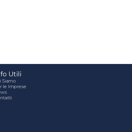
fo Utili
i Siamo
r le Imprese
ews
ntatti