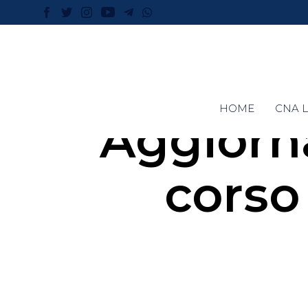
HOME
CNA L
Aggiorn
corso