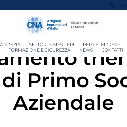
(+3
Skip
A SPEZIA
SETTORI E MESTIERI
PER LE IMPRESE
amento trien
to
FORMAZIONE E SICUREZZA
NEWS
CONTATTI
content
 di Primo So
Aziendale