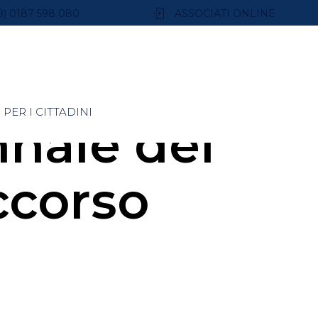
9) 0187 598 080
ASSOCIATI ONLINE
PER I CITTADINI
nale del
ccorso