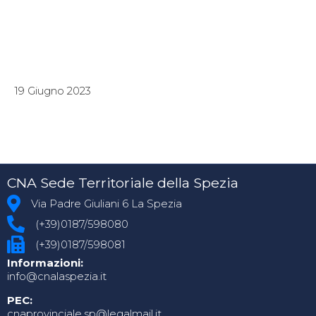
19 Giugno 2023
CNA Sede Territoriale della Spezia
Via Padre Giuliani 6 La Spezia
(+39)0187/598080
(+39)0187/598081
Informazioni:
info@cnalaspezia.it
PEC:
cnaprovinciale.sp@legalmail.it