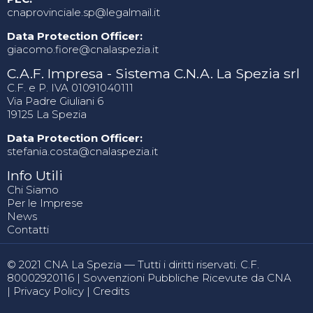
cnaprovinciale.sp@legalmail.it
Data Protection Officer:
giacomo.fiore@cnalaspezia.it
C.A.F. Impresa - Sistema C.N.A. La Spezia srl
C.F. e P. IVA 01091040111
Via Padre Giuliani 6
19125 La Spezia
Data Protection Officer:
stefania.costa@cnalaspezia.it
Info Utili
Chi Siamo
Per le Imprese
News
Contatti
© 2021 CNA La Spezia — Tutti i diritti riservati. C.F.
80002920116 |
Sovvenzioni Pubbliche Ricevute da CNA
|
Privacy Policy
|
Credits