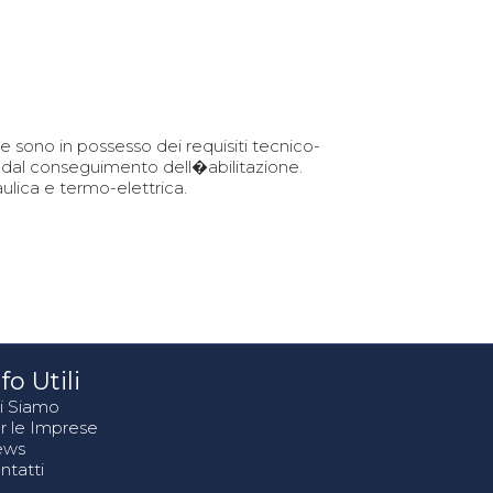
he sono in possesso dei requisiti tecnico-
ire dal conseguimento dell�abilitazione.
ulica e termo-elettrica.
fo Utili
i Siamo
r le Imprese
ews
ntatti