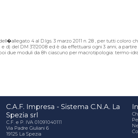
ell�allegato 4 al D.lgs. 3 marzo 2011 n. 28 , per tutti coloro c
) c) e d) del DM 37/2008 ed è da effettuarsi ogni 3 anni, a part
e poi due moduli da 8h ciascuno per macrotipologia: termo-idra
C.A.F. Impresa - Sistema C.N.A. La
In
Spezia srl
Ch
Pe
C.F. e P. IVA 01091040111
N
Via Padre Giuliani 6
Co
19125 La Spezia