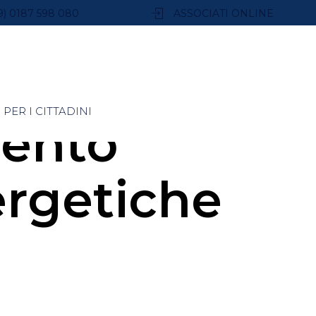
9) 0187 598 080
ASSOCIATI ONLINE
PER I CITTADINI
mento
ergetiche