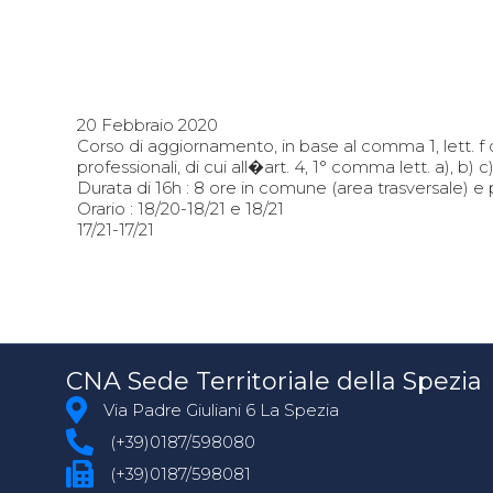
20 Febbraio 2020
Corso di aggiornamento, in base al comma 1, lett. f d
professionali, di cui all�art. 4, 1° comma lett. a), b
Durata di 16h : 8 ore in comune (area trasversale) 
Orario : 18/20-18/21 e 18/21
17/21-17/21
CNA Sede Territoriale della Spezia
Via Padre Giuliani 6 La Spezia
(+39)0187/598080
(+39)0187/598081