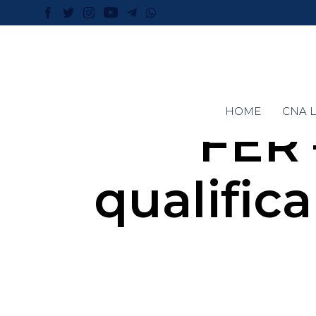
HOME
CNA L
FER 
qualific