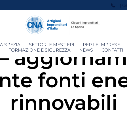
(+3
Skip
A SPEZIA
SETTORI E MESTIERI
PER LE IMPRESE
– aggiorna
to
FORMAZIONE E SICUREZZA
NEWS
CONTATTI
content
ante fonti en
rinnovabili