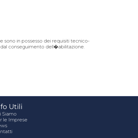
he sono in possesso dei requisiti tecnico-
ire dal conseguimento dell�abilitazione.
fo Utili
i Siamo
r le Imprese
ews
ntatti