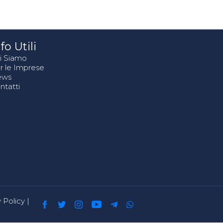
fo Utili
i Siamo
r le Imprese
ews
ntatti
 Policy
|