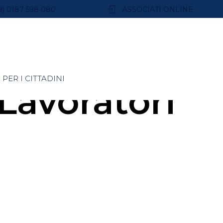
9) 0187 598 080
ASSOCIATI ONLINE
PER I CITTADINI
Lavoratori