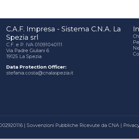
C.A.F. Impresa - Sistema C.N.A. La
In
Spezia srl
Ch
Pe
C.F. e P. IVA 01091040111
N
Via Padre Giuliani 6
Co
19125 La Spezia
Data Protection Officer:
stefania.costa@cnalaspezia.it
80002920116 |
Sovvenzioni Pubbliche Ricevute da CNA
|
Privacy