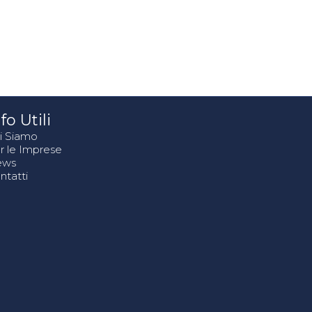
fo Utili
i Siamo
r le Imprese
ews
ntatti