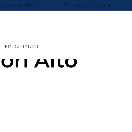
9) 0187 598 080
ASSOCIATI ONLINE
PER I CITTADINI
ori Alto