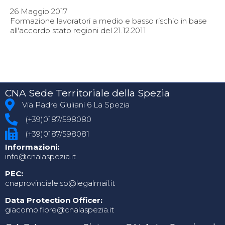
26 Maggio 2017
Formazione lavoratori a medio e basso rischio in base
all'accordo stato regioni del 21.12.2011
CNA Sede Territoriale della Spezia
Via Padre Giuliani 6 La Spezia
(+39)0187/598080
(+39)0187/598081
Informazioni:
info@cnalaspezia.it
PEC:
cnaprovinciale.sp@legalmail.it
Data Protection Officer:
giacomo.fiore@cnalaspezia.it