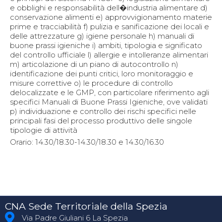
e obblighi e responsabilità dell�industria alimentare d)
conservazione alimenti e) approvvigionamento materie
prime e tracciabilità f) pulizia e sanificazione dei locali e
delle attrezzature g) igiene personale h) manuali di
buone prassi igieniche i) ambiti, tipologia e significato
del controllo ufficiale l) allergie e intolleranze alimentari
m) articolazione di un piano di autocontrollo n)
identificazione dei punti critici, loro monitoraggio e
misure correttive o) le procedure di controllo
delocalizzate e le GMP, con particolare riferimento agli
specifici Manuali di Buone Prassi Igieniche, ove validati
p) individuazione e controllo dei rischi specifici nelle
principali fasi del processo produttivo delle singole
tipologie di attività
Orario: 14.30/18.30-14.30/18.30 e 14.30/16.30
CNA Sede Territoriale della Spezia
Via Padre Giuliani 6 La Spezia