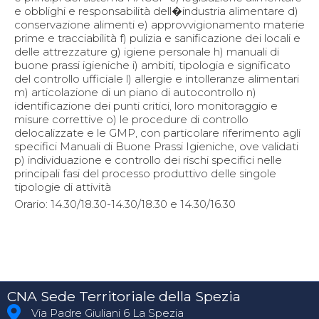
e obblighi e responsabilità dell�industria alimentare d)
conservazione alimenti e) approvvigionamento materie
prime e tracciabilità f) pulizia e sanificazione dei locali e
delle attrezzature g) igiene personale h) manuali di
buone prassi igieniche i) ambiti, tipologia e significato
del controllo ufficiale l) allergie e intolleranze alimentari
m) articolazione di un piano di autocontrollo n)
identificazione dei punti critici, loro monitoraggio e
misure correttive o) le procedure di controllo
delocalizzate e le GMP, con particolare riferimento agli
specifici Manuali di Buone Prassi Igieniche, ove validati
p) individuazione e controllo dei rischi specifici nelle
principali fasi del processo produttivo delle singole
tipologie di attività
Orario: 14.30/18.30-14.30/18.30 e 14.30/16.30
CNA Sede Territoriale della Spezia
Via Padre Giuliani 6 La Spezia