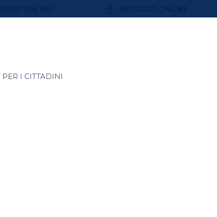
9) 0187 598 080
ASSOCIATI ONLINE
PER I CITTADINI