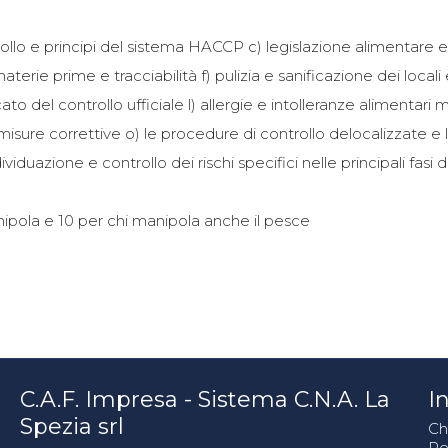
rollo e principi del sistema HACCP c) legislazione alimentare e
rie prime e tracciabilità f) pulizia e sanificazione dei locali
cato del controllo ufficiale l) allergie e intolleranze alimentari
 misure correttive o) le procedure di controllo delocalizzate e 
viduazione e controllo dei rischi specifici nelle principali fasi
nipola e 10 per chi manipola anche il pesce
C.A.F. Impresa - Sistema C.N.A. La
In
Spezia srl
Ch
Pe