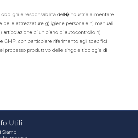
 obblighi e responsabilità dell�industria alimentare
 e delle attrezzature g) igiene personale h) manuali
 m) articolazione di un piano di autocontrollo n)
le GMP, con particolare riferimento agli specifici
 del processo produttivo delle singole tipologie di
fo Utili
i Siamo
r le Imprese