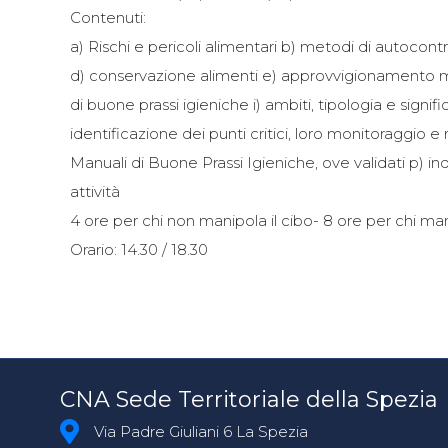
Contenuti:
a) Rischi e pericoli alimentari b) metodi di autocont
d) conservazione alimenti e) approvvigionamento mate
di buone prassi igieniche i) ambiti, tipologia e signifi
identificazione dei punti critici, loro monitoraggio e
Manuali di Buone Prassi Igieniche, ove validati p) indi
attività
4 ore per chi non manipola il cibo- 8 ore per chi ma
Orario: 14.30 / 18.30
CNA Sede Territoriale della Spezia
Via Padre Giuliani 6 La Spezia