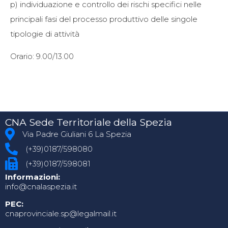
p) individuazione e controllo dei rischi specifici nelle
principali fasi del processo produttivo delle singole
tipologie di attività
Orario: 9.00/13.00
CNA Sede Territoriale della Spezia
Via Padre Giuliani 6 La Spezia
(+39)0187/598080
(+39)0187/598081
Informazioni:
info@cnalaspezia.it
PEC:
cnaprovinciale.sp@legalmail.it