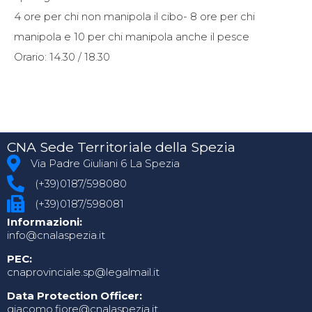
4 ore per chi non manipola il cibo- 8 ore per chi
manipola e 10 per chi manipola anche il pesce
Orario: 14.30 / 18.30
CNA Sede Territoriale della Spezia
Via Padre Giuliani 6 La Spezia
(+39)0187/598080
(+39)0187/598081
Informazioni:
info@cnalaspezia.it
PEC:
cnaprovinciale.sp@legalmail.it
Data Protection Officer:
giacomo.fiore@cnalaspezia.it