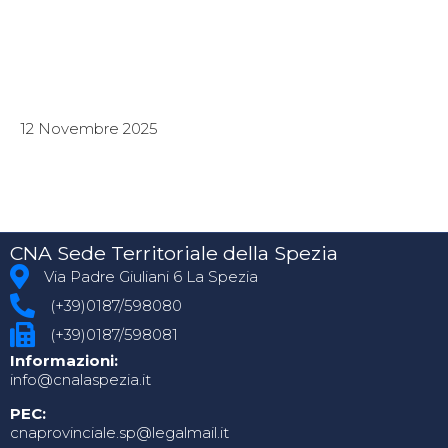
12 Novembre 2025
CNA Sede Territoriale della Spezia
Via Padre Giuliani 6 La Spezia
(+39)0187/598080
(+39)0187/598081
Informazioni:
info@cnalaspezia.it
PEC:
cnaprovinciale.sp@legalmail.it