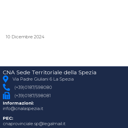
10 Dicembre 2024
CNA Sede Territoriale della Spezia
Via Padre Giuliani 6 La Spezia
(+39)0187/598080
(+39)0187/598081
Informazioni:
info@cnalaspezia.it
PEC:
cnaprovinciale.sp@legalmail.it