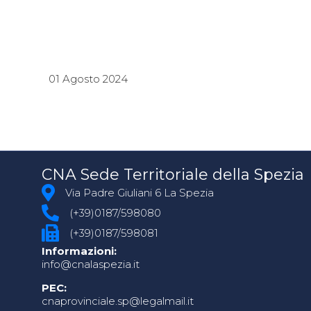
01 Agosto 2024
CNA Sede Territoriale della Spezia
Via Padre Giuliani 6 La Spezia
(+39)0187/598080
(+39)0187/598081
Informazioni:
info@cnalaspezia.it
PEC:
cnaprovinciale.sp@legalmail.it