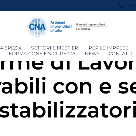
(+3
Skip
A SPEZIA
SETTORI E MESTIERI
PER LE IMPRESE
orme di Lavor
to
FORMAZIONE E SICUREZZA
NEWS
CONTATTI
content
abili con e 
stabilizzator