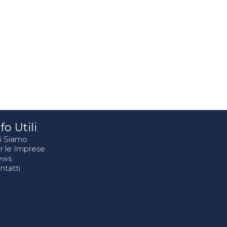
fo Utili
i Siamo
r le Imprese
ews
ntatti