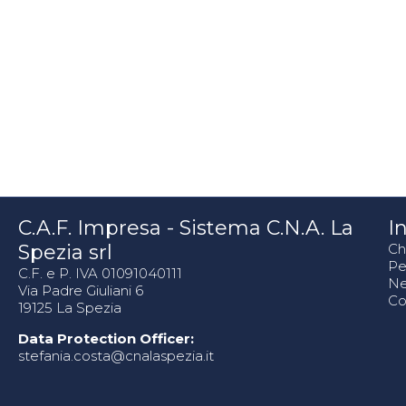
C.A.F. Impresa - Sistema C.N.A. La
In
Spezia srl
Ch
Pe
C.F. e P. IVA 01091040111
N
Via Padre Giuliani 6
Co
19125 La Spezia
Data Protection Officer:
stefania.costa@cnalaspezia.it