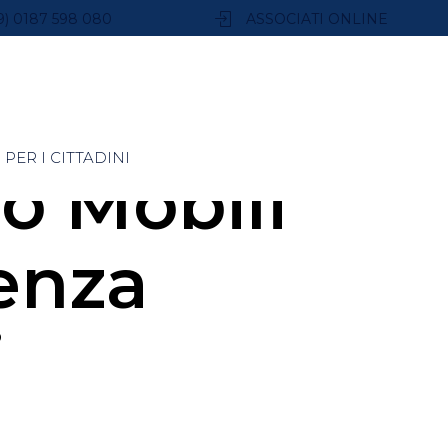
9) 0187 598 080
ASSOCIATI ONLINE
PER I CITTADINI
o Mobili
senza
i