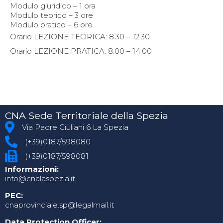
Modulo giuridico – 1 ora
Modulo teorico – 3 ore
Modulo pratico – 6 ore
Orario LEZIONE TEORICA: 8.30 – 12.30
Orario LEZIONE PRATICA: 8.00 – 14.00
CNA Sede Territoriale della Spezia
Via Padre Giuliani 6 La Spezia
(+39)0187/598080
(+39)0187/598081
Informazioni:
info@cnalaspezia.it
PEC:
cnaprovinciale.sp@legalmail.it
Data Protection Officer: